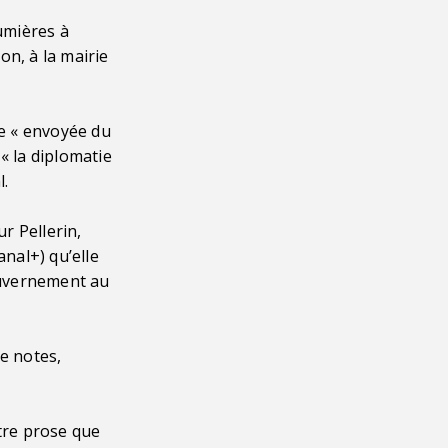
lumières à
on, à la mairie
e « envoyée du
« la diplomatie
l.
r Pellerin,
anal+) qu’elle
gouvernement au
de notes,
utre prose que