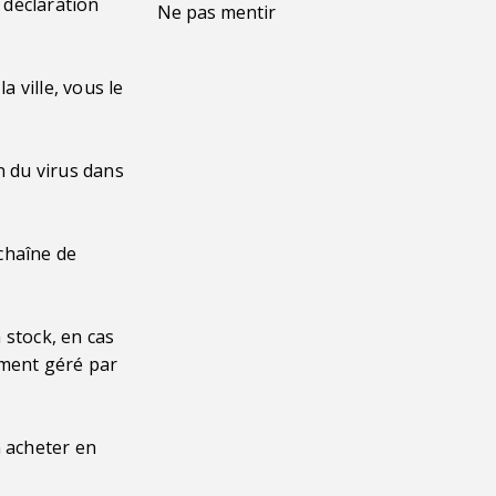
e déclaration
Ne pas mentir
 ville, vous le
n du virus dans
chaîne de
 stock, en cas
ement géré par
n acheter en